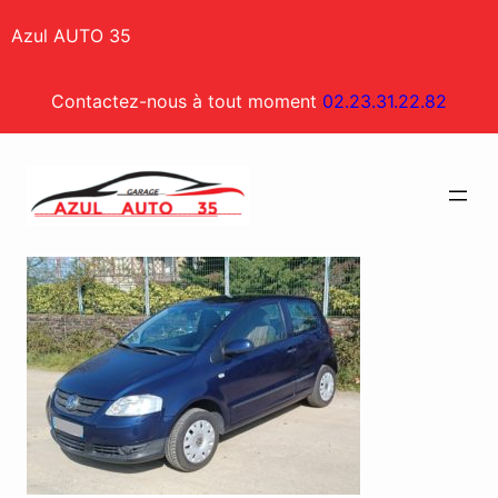
Aller
Azul AUTO 35
au
contenu
Contactez-nous à tout moment
02.23.31.22.82