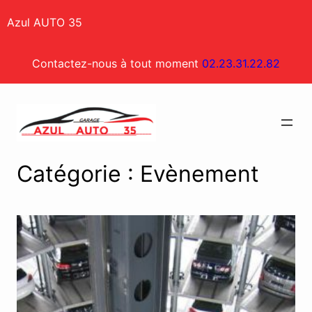
Aller
Azul AUTO 35
au
contenu
Contactez-nous à tout moment
02.23.31.22.82
Catégorie :
Evènement