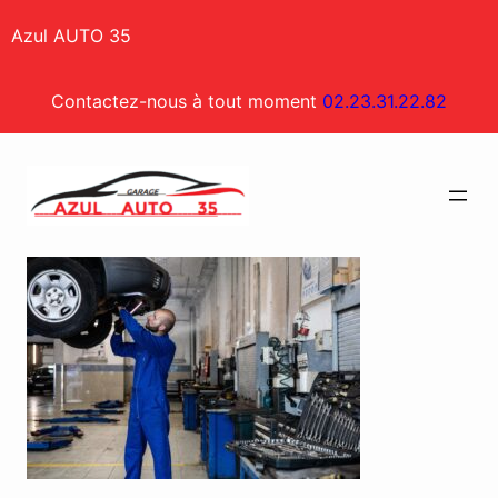
Aller
Azul AUTO 35
au
contenu
Contactez-nous à tout moment
02.23.31.22.82